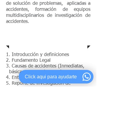
de solución de problemas, aplicadas a
accidentes, formación de equipos
multidisciplinarios de investigación de
accidentes.
Temario
1. Introducción y definiciones
2. Fundamento Legal
3. Causas de accidentes (Inmediatas,
básicas, personales, etc.)
Click aqui para ayudarte
4. Entrevistas al personal
5. Reporte de investigación de
accidentes
6. Análisis de causa raíz (5 Why´s,
Ishikawa, 3 legs)
7. Establecimiento de contramedidas
temporales y permanentes
8. Seguimiento y efectividad de
contramedidas.