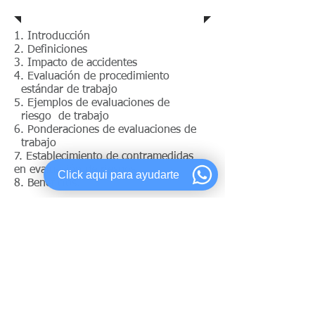
Temario
1. Introducción
2. Definiciones
3. Impacto de accidentes
4. Evaluación de procedimiento
estándar de trabajo
5. Ejemplos de evaluaciones de
riesgo de trabajo
6. Ponderaciones de evaluaciones de
trabajo
7. Establecimiento de contramedidas
en evaluación de riesgos
Click aqui para ayudarte
8. Beneficios.
Beneficios
Incrementar el enfoque preventivo, en
las áreas de trabajo por el equipo de
trabajo operativo, con la realización de
AST y así prevenir accidentes.