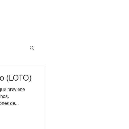
OS
SERVICIOS
BLOG
CONTACTO
o (LOTO)
que previene
inos,
iones de